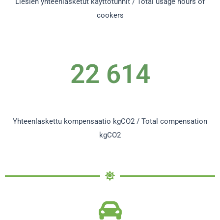
Liesien yhteenlasketut käyttötunnit / Total usage hours of
cookers
22 614
Yhteenlaskettu kompensaatio kgCO2 / Total compensation
kgCO2